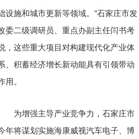
础设施和城市更新等领域。”石家庄市发
改委二级调研员、重点办副主任闫书考
说，这些重大项目对构建现代化产业体
系、积蓄经济增长新动能具有引领带动
作用。
为增强主导产业竞争力，石家庄市
今年将谋划实施海康威视汽车电子、博